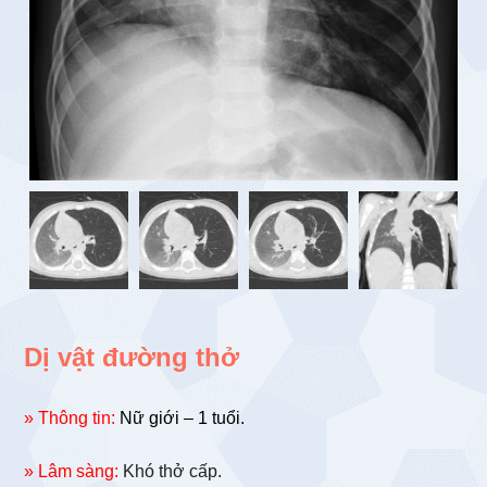
Dị vật đường thở
» Thông tin:
Nữ giới – 1 tuổi.
» Lâm sàng:
Khó thở cấp.