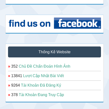
Thống Kê Website
»
352
Chủ Đề Chẩn Đoán Hình Ảnh
»
13841
Lượt Cập Nhật Bài Viết
»
9264
Tài Khoản Đã Đăng Ký
»
378
Tài Khoản Đang Truy Cập