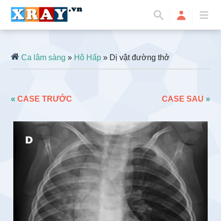
Ca lâm sàng
»
Hô Hấp
» Dị vật đường thở
«
CASE TRƯỚC
CASE SAU
»