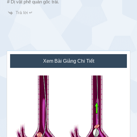
# Dị vật phế quản gốc trái.
Trả lời ↵
Sidebar
Xem Bài Giảng Chi Tiết
chính