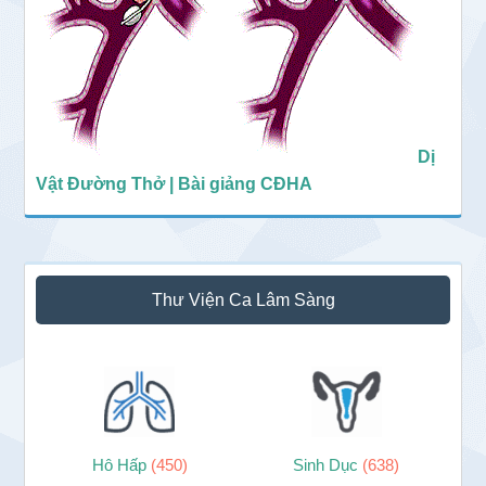
Dị
Vật Đường Thở | Bài giảng CĐHA
Thư Viện Ca Lâm Sàng
Hô Hấp
(450)
Sinh Dục
(638)