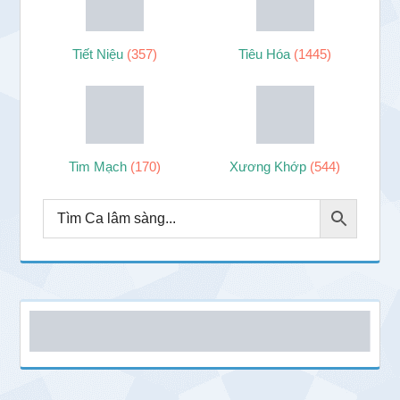
Tiết Niệu
(357)
Tiêu Hóa
(1445)
Tim Mạch
(170)
Xương Khớp
(544)