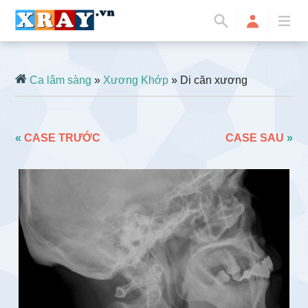
Ca lâm sàng
»
Xương Khớp
» Di căn xương
«
CASE TRƯỚC
CASE SAU
»