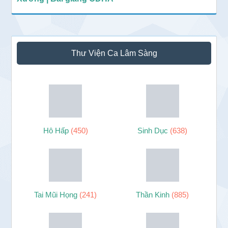
Thư Viện Ca Lâm Sàng
Hô Hấp
(450)
Sinh Dục
(638)
Tai Mũi Họng
(241)
Thần Kinh
(885)