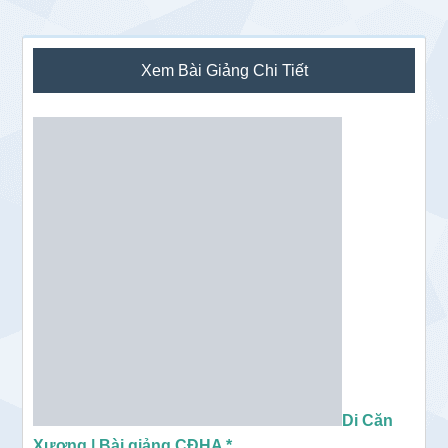
Sidebar
Xem Bài Giảng Chi Tiết
chính
Di Căn
Xương | Bài giảng CĐHA *