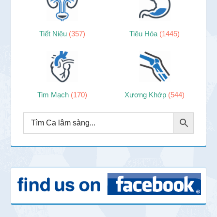
Tiết Niệu
(357)
Tiêu Hóa
(1445)
Tim Mạch
(170)
Xương Khớp
(544)