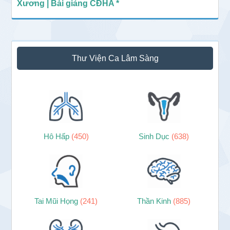
Xương | Bài giảng CĐHA *
Thư Viện Ca Lâm Sàng
Hô Hấp
(450)
Sinh Dục
(638)
Tai Mũi Họng
(241)
Thần Kinh
(885)