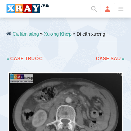
Ca lâm sàng
»
Xương Khớp
» Di căn xương
«
CASE TRƯỚC
CASE SAU
»