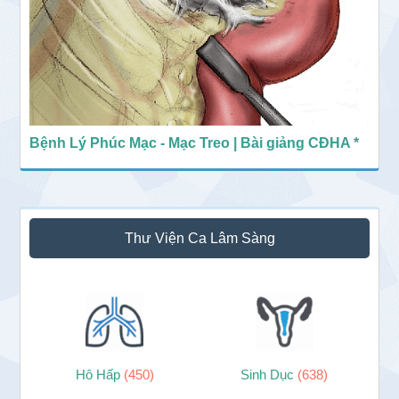
Bệnh Lý Phúc Mạc - Mạc Treo | Bài giảng CĐHA *
Thư Viện Ca Lâm Sàng
Hô Hấp
(450)
Sinh Dục
(638)