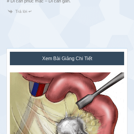
# Di căn phúc mạc – Di căn gan.
Trả lời ↵
Sidebar
Xem Bài Giảng Chi Tiết
chính