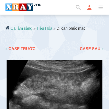
Ca lâm sàng
»
Tiêu Hóa
» Di căn phúc mạc
«
CASE TRƯỚC
CASE SAU
»