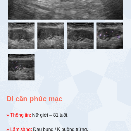
Di căn phúc mạc
» Thông tin:
Nữ giới – 81 tuổi.
» Lâm sàng:
Đau bụng / K buồng trứng.