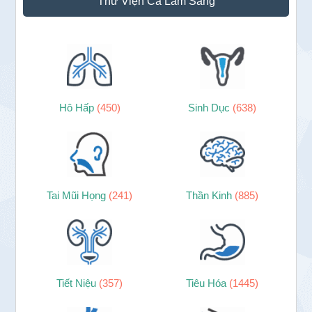
Thư Viện Ca Lâm Sàng
Hô Hấp
(450)
Sinh Dục
(638)
Tai Mũi Họng
(241)
Thần Kinh
(885)
Tiết Niệu
(357)
Tiêu Hóa
(1445)