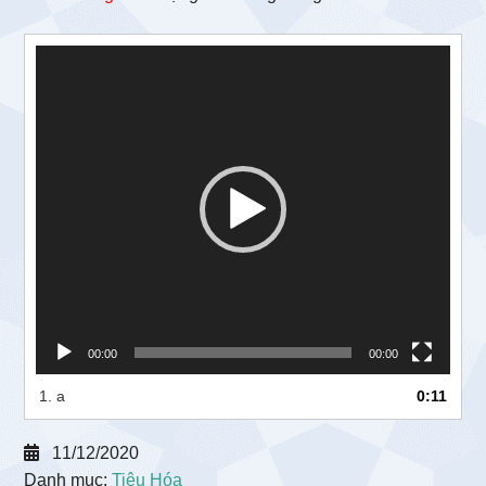
Trình
chơi
Video
00:00
00:00
1.
a
0:11
11/12/2020
Danh mục:
Tiêu Hóa