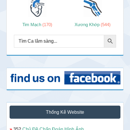
Tim Mạch
(170)
Xương Khớp
(544)
Thống Kê Website
»
352
Chủ Đề Chẩn Đoán Hình Ảnh