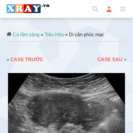
Ca lâm sàng
»
Tiêu Hóa
» Di căn phúc mạc
«
CASE TRƯỚC
CASE SAU
»