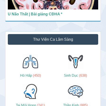
U Não Thất | Bài giảng CĐHA *
Thư Viện Ca Lâm Sàng
Hô Hấp
(450)
Sinh Dục
(638)
Tai Mũi Họng
(241)
Thần Kinh
(885)