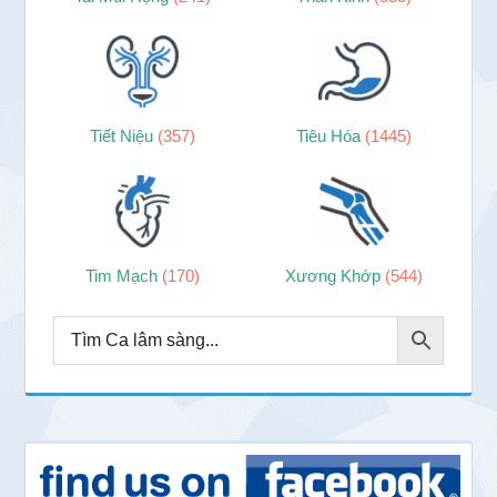
Tiết Niệu
(357)
Tiêu Hóa
(1445)
Tim Mạch
(170)
Xương Khớp
(544)