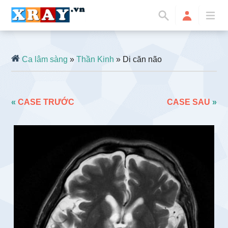
Ca lâm sàng
»
Thần Kinh
» Di căn não
«
CASE TRƯỚC
CASE SAU
»