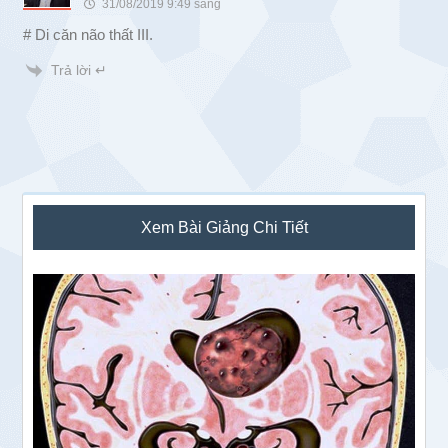
31/08/2019 9:49 sáng
# Di căn não thất III.
Trả lời ↵
Sidebar
Xem Bài Giảng Chi Tiết
chính