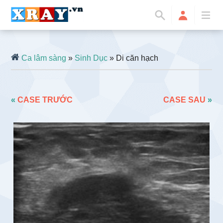
Ca lâm sàng
»
Sinh Dục
» Di căn hạch
«
CASE TRƯỚC
CASE SAU
»