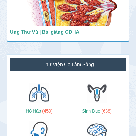
Ung Thư Vú | Bài giảng CĐHA
Thư Viện Ca Lâm Sàng
Hô Hấp
(450)
Sinh Dục
(638)