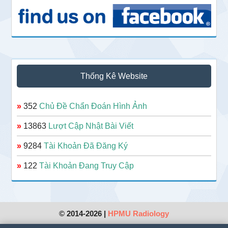
Thống Kê Website
»
352
Chủ Đề Chẩn Đoán Hình Ảnh
»
13863
Lượt Cập Nhật Bài Viết
»
9284
Tài Khoản Đã Đăng Ký
»
122
Tài Khoản Đang Truy Cập
© 2014-2026 |
HPMU Radiology