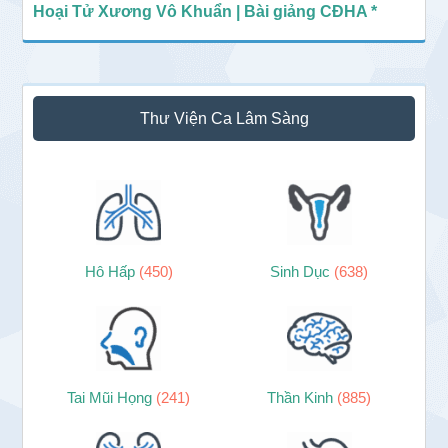
Hoại Tử Xương Vô Khuẩn | Bài giảng CĐHA *
Thư Viện Ca Lâm Sàng
Hô Hấp
(450)
Sinh Dục
(638)
Tai Mũi Họng
(241)
Thần Kinh
(885)