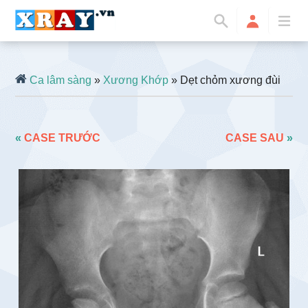
Ca lâm sàng
»
Xương Khớp
» Dẹt chỏm xương đùi
«
CASE TRƯỚC
CASE SAU
»