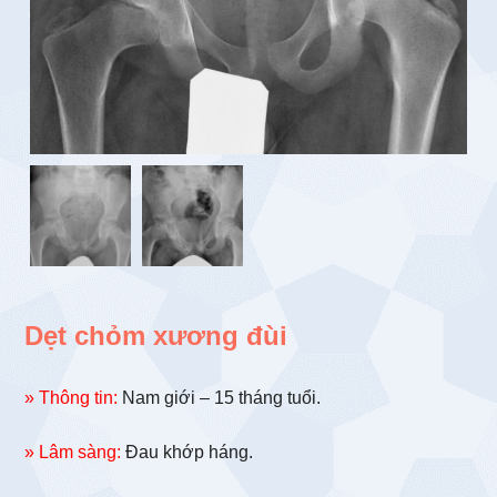
Dẹt chỏm xương đùi
» Thông tin:
Nam giới – 15 tháng tuổi.
» Lâm sàng:
Đau khớp háng.