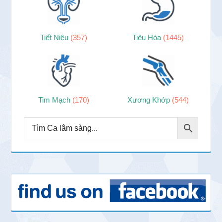
Tiết Niệu
(357)
Tiêu Hóa
(1445)
Tim Mạch
(170)
Xương Khớp
(544)