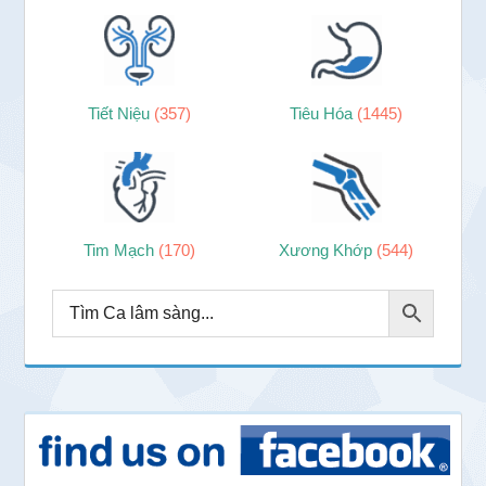
Tiết Niệu
(357)
Tiêu Hóa
(1445)
Tim Mạch
(170)
Xương Khớp
(544)