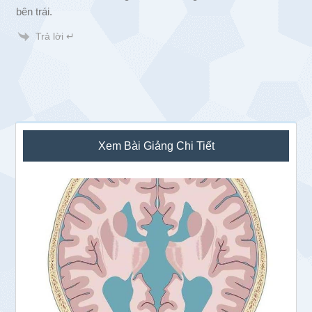
bên trái.
Trả lời ↵
Sidebar
Xem Bài Giảng Chi Tiết
chính