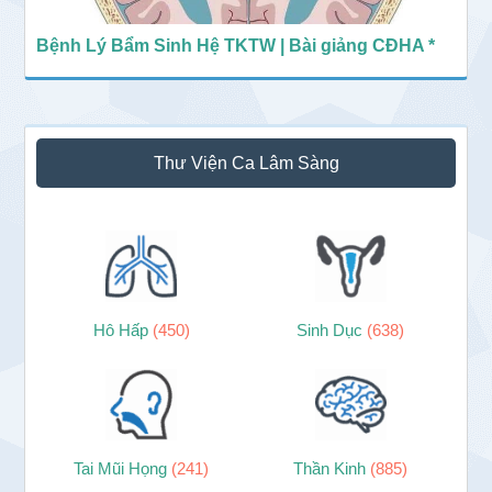
Bệnh Lý Bẩm Sinh Hệ TKTW | Bài giảng CĐHA *
Thư Viện Ca Lâm Sàng
Hô Hấp
(450)
Sinh Dục
(638)
Tai Mũi Họng
(241)
Thần Kinh
(885)