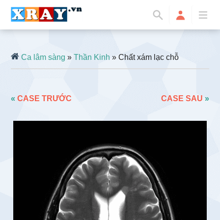
Ca lâm sàng
»
Thần Kinh
» Chất xám lạc chỗ
«
CASE TRƯỚC
CASE SAU
»