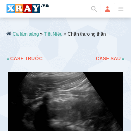
Ca lâm sàng
»
Tiết Niệu
» Chấn thương thận
«
CASE TRƯỚC
CASE SAU
»