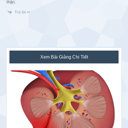
thận.
Trả lời ↵
Sidebar
Xem Bài Giảng Chi Tiết
chính