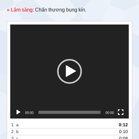
» Lâm sàng:
Chấn thương bụng kín.
Trình
chơi
Video
00:00
00:00
1.
a
0:12
2.
b
0:10
3.
c
0:08