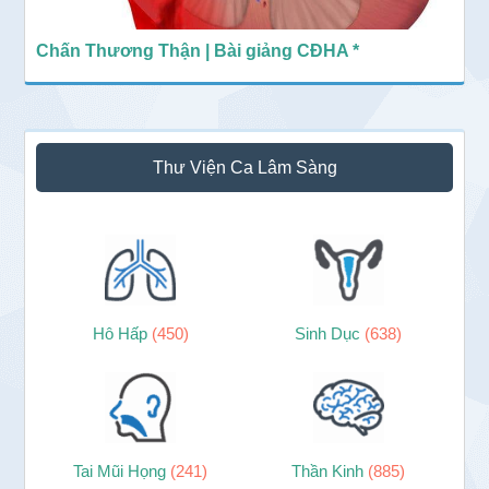
Chấn Thương Thận | Bài giảng CĐHA *
Thư Viện Ca Lâm Sàng
Hô Hấp
(450)
Sinh Dục
(638)
Tai Mũi Họng
(241)
Thần Kinh
(885)