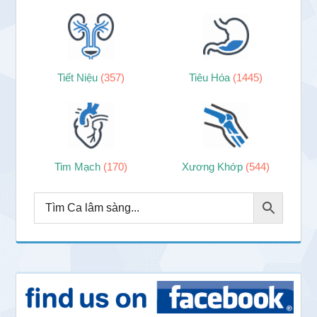
Tiết Niệu
(357)
Tiêu Hóa
(1445)
Tim Mạch
(170)
Xương Khớp
(544)