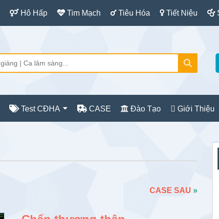
Hô Hấp
Tim Mạch
Tiêu Hóa
Tiết Niệu
Test CĐHA
CASE
Đào Tạo
Giới Thiệu
S
c
CASE SAU
»