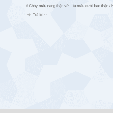
# Chảy máu nang thận vỡ – tụ máu dưới bao thận / Na
Trả lời ↵