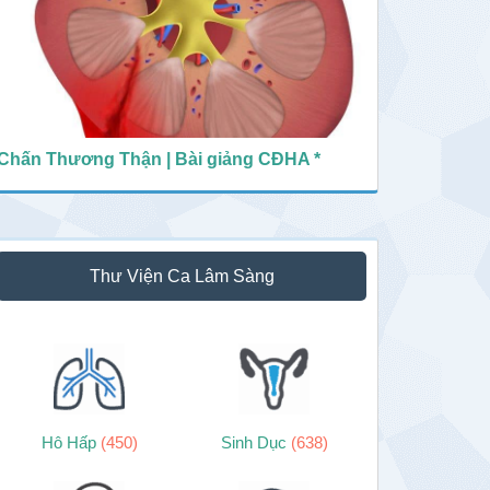
Chấn Thương Thận | Bài giảng CĐHA *
Thư Viện Ca Lâm Sàng
Hô Hấp
(450)
Sinh Dục
(638)