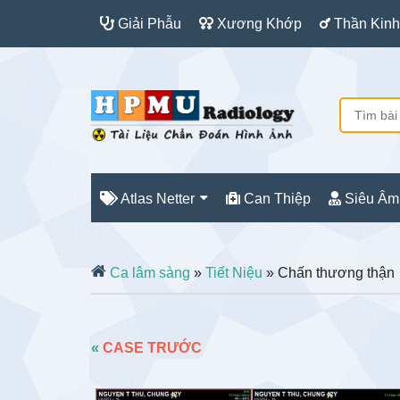
Giải Phẫu
Xương Khớp
Thần Kinh
Atlas Netter
Can Thiệp
Siêu Âm
Ca lâm sàng
»
Tiết Niệu
» Chấn thương thận
«
CASE TRƯỚC