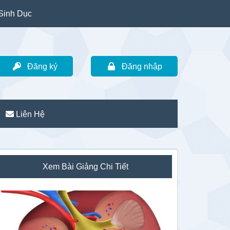
Sinh Dục
Đăng ký
Đăng nhập
Liên Hệ
idebar
Xem Bài Giảng Chi Tiết
hính