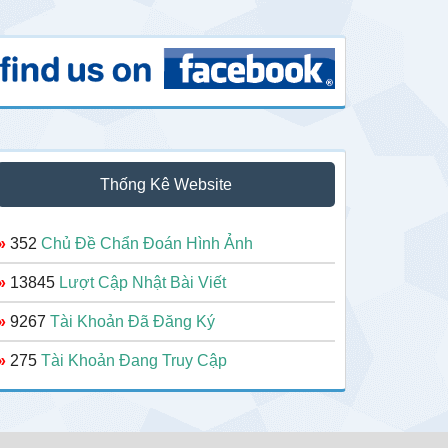
Thống Kê Website
»
352
Chủ Đề Chẩn Đoán Hình Ảnh
»
13845
Lượt Cập Nhật Bài Viết
»
9267
Tài Khoản Đã Đăng Ký
»
275
Tài Khoản Đang Truy Cập