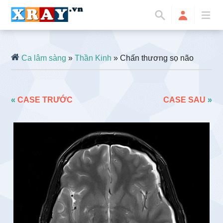
Ca lâm sàng
»
Thần Kinh
» Chấn thương sọ não
«
CASE TRƯỚC
CASE SAU
»