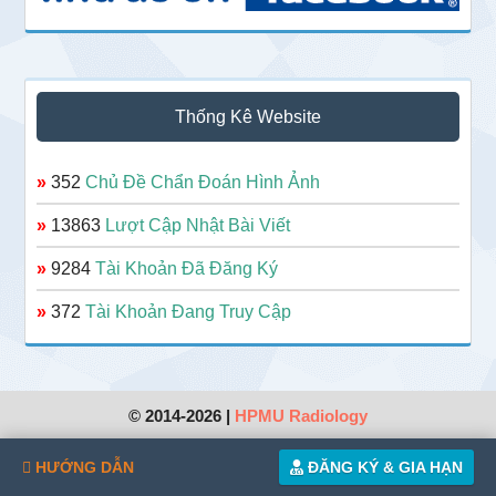
Thống Kê Website
»
352
Chủ Đề Chẩn Đoán Hình Ảnh
»
13863
Lượt Cập Nhật Bài Viết
»
9284
Tài Khoản Đã Đăng Ký
»
372
Tài Khoản Đang Truy Cập
© 2014-2026 |
HPMU Radiology
HƯỚNG DẪN
ĐĂNG KÝ & GIA HẠN