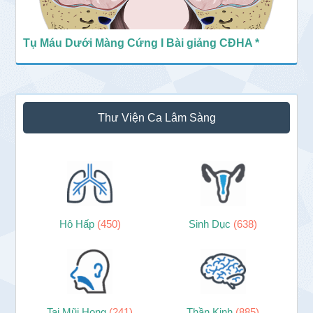
Tụ Máu Dưới Màng Cứng I Bài giảng CĐHA *
Thư Viện Ca Lâm Sàng
Hô Hấp
(450)
Sinh Dục
(638)
Tai Mũi Họng
(241)
Thần Kinh
(885)