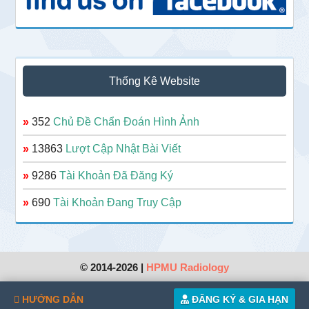
Thống Kê Website
»
352
Chủ Đề Chẩn Đoán Hình Ảnh
»
13863
Lượt Cập Nhật Bài Viết
»
9286
Tài Khoản Đã Đăng Ký
»
690
Tài Khoản Đang Truy Cập
© 2014-2026 |
HPMU Radiology
HƯỚNG DẪN
ĐĂNG KÝ & GIA HẠN