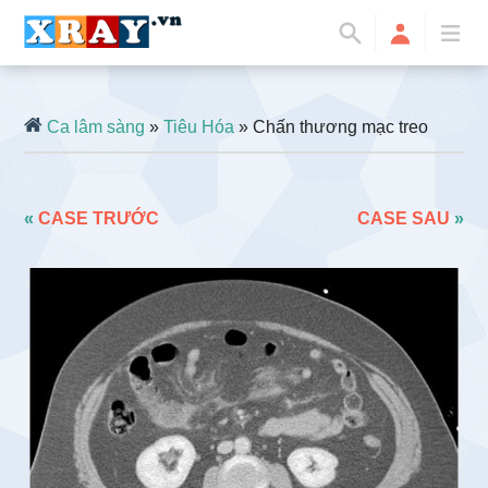
Ca lâm sàng
»
Tiêu Hóa
» Chấn thương mạc treo
«
CASE TRƯỚC
CASE SAU
»