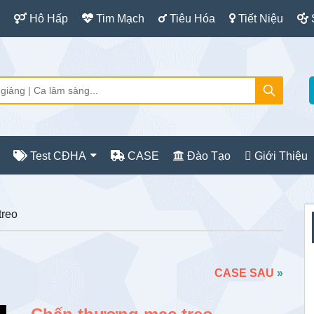
Hô Hấp
Tim Mạch
Tiêu Hóa
Tiết Niệu
Test CĐHA
CASE
Đào Tạo
Giới Thiệu
S
treo
c
CASE SAU
»