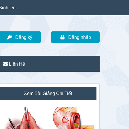
Sinh Dục
Đăng ký
Đăng nhập
Liên Hệ
idebar
Xem Bài Giảng Chi Tiết
hính