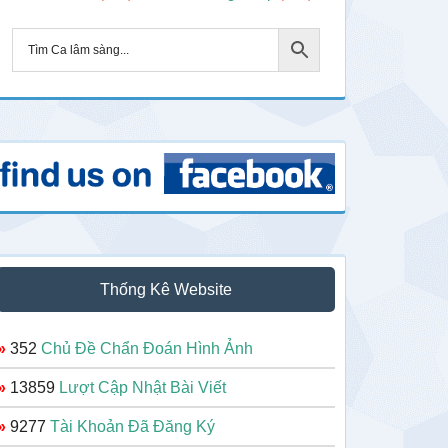
Thống Kê Website
»
352
Chủ Đề Chẩn Đoán Hình Ảnh
»
13859
Lượt Cập Nhật Bài Viết
»
9277
Tài Khoản Đã Đăng Ký