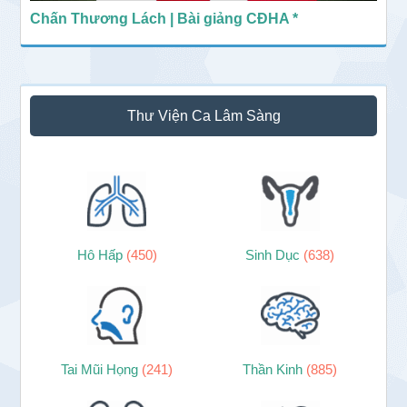
Chấn Thương Lách | Bài giảng CĐHA *
Thư Viện Ca Lâm Sàng
Hô Hấp
(450)
Sinh Dục
(638)
Tai Mũi Họng
(241)
Thần Kinh
(885)