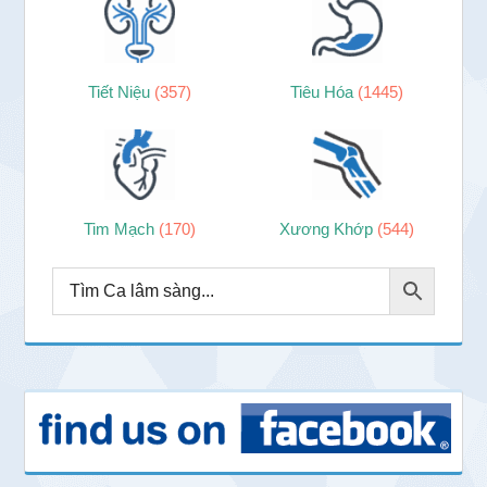
Tiết Niệu
(357)
Tiêu Hóa
(1445)
Tim Mạch
(170)
Xương Khớp
(544)