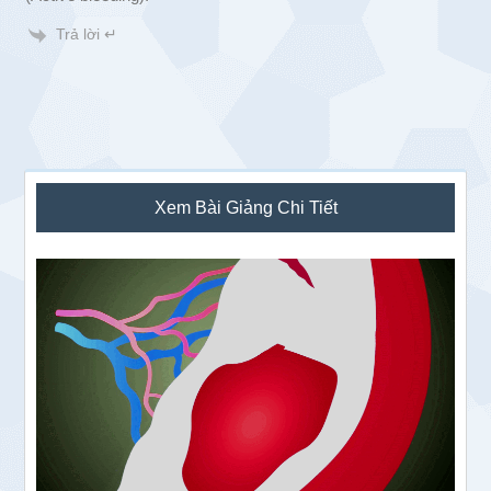
Trả lời ↵
Sidebar
Xem Bài Giảng Chi Tiết
chính