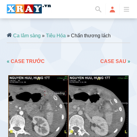
Ca lâm sàng
»
Tiêu Hóa
» Chấn thương lách
«
CASE TRƯỚC
CASE SAU
»