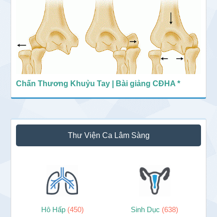
Chấn Thương Khuỷu Tay | Bài giảng CĐHA *
Thư Viện Ca Lâm Sàng
Hô Hấp
(450)
Sinh Dục
(638)