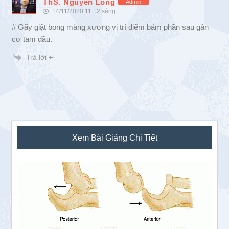
ThS. Nguyễn Long
Admin
14/11/2020 11:12 sáng
# Gãy giật bong màng xương vị trí điểm bám phần sau gân
cơ tam đầu.
Trả lời ↵
Sidebar
Xem Bài Giảng Chi Tiết
chính