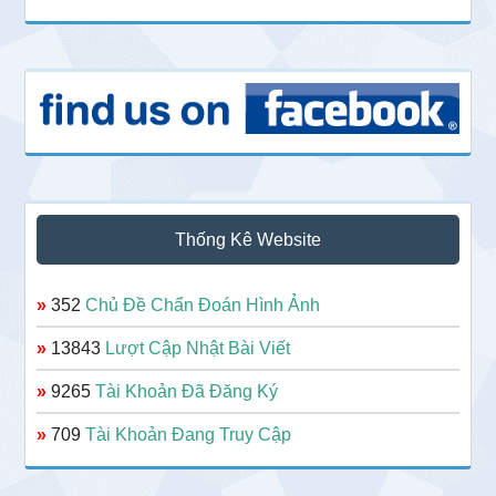
Thống Kê Website
»
352
Chủ Đề Chẩn Đoán Hình Ảnh
»
13843
Lượt Cập Nhật Bài Viết
»
9265
Tài Khoản Đã Đăng Ký
»
709
Tài Khoản Đang Truy Cập