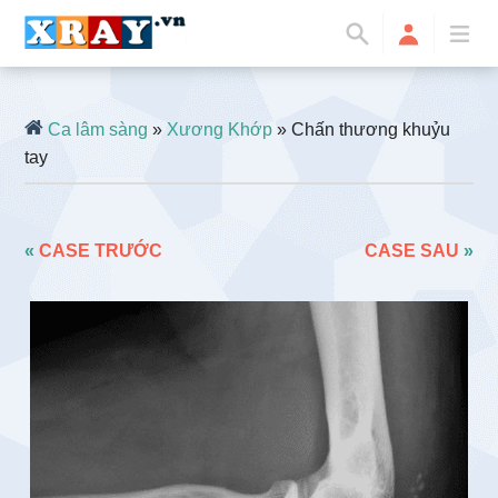
Ca lâm sàng
»
Xương Khớp
» Chấn thương khuỷu
tay
«
CASE TRƯỚC
CASE SAU
»