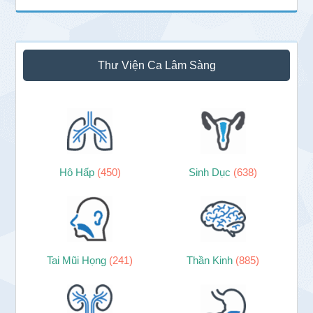
Thư Viện Ca Lâm Sàng
Hô Hấp
(450)
Sinh Dục
(638)
Tai Mũi Họng
(241)
Thần Kinh
(885)