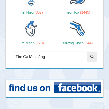
Tiết Niệu
(357)
Tiêu Hóa
(1445)
Tim Mạch
(170)
Xương Khớp
(544)