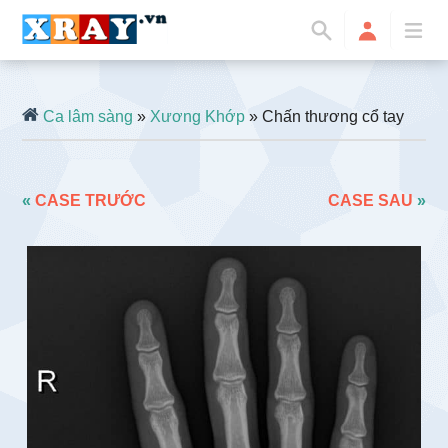
Ca lâm sàng
»
Xương Khớp
» Chấn thương cổ tay
«
CASE TRƯỚC
CASE SAU
»