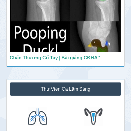
Chấn Thương Cổ Tay | Bài giảng CĐHA *
Thư Viện Ca Lâm Sàng