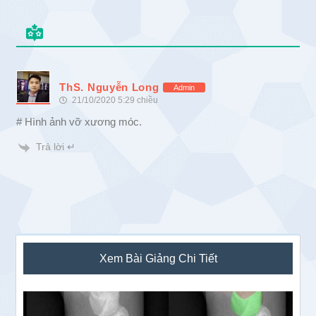
ThS. Nguyễn Long
Admin
21/10/2020 5:29 chiều
# Hình ảnh vỡ xương móc.
Trả lời ↵
Sidebar
Xem Bài Giảng Chi Tiết
chính