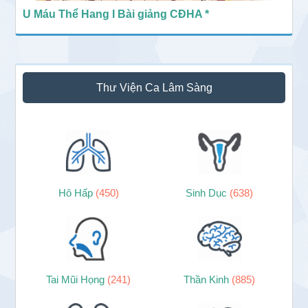
U Máu Thể Hang I Bài giảng CĐHA *
Thư Viện Ca Lâm Sàng
Hô Hấp
(450)
Sinh Dục
(638)
Tai Mũi Họng
(241)
Thần Kinh
(885)