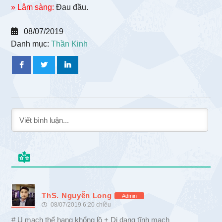
» Lâm sàng:
Đau đầu.
08/07/2019
Danh mục:
Thần Kinh
ThS. Nguyễn Long
Admin
08/07/2019 6:20 chiều
# U mạch thể hang khổng lồ + Dị dạng tĩnh mạch