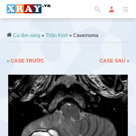
Ca lâm sàng
»
Thần Kinh
» Cavernoma
«
CASE TRƯỚC
CASE SAU
»