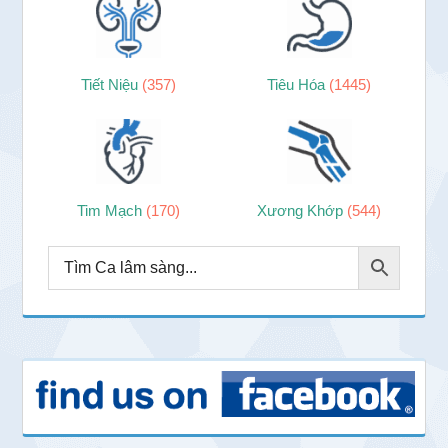
Tiết Niệu
(357)
Tiêu Hóa
(1445)
Tim Mạch
(170)
Xương Khớp
(544)