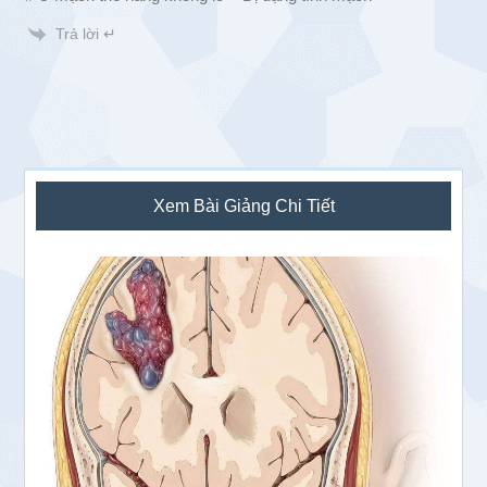
Trả lời ↵
Sidebar
Xem Bài Giảng Chi Tiết
chính