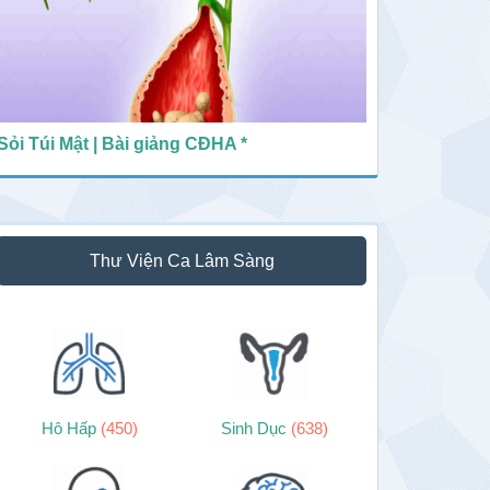
Sỏi Túi Mật | Bài giảng CĐHA *
Thư Viện Ca Lâm Sàng
Hô Hấp
(450)
Sinh Dục
(638)