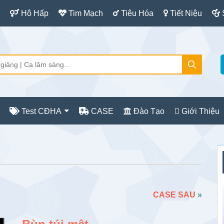
Hô Hấp
Tim Mạch
Tiêu Hóa
Tiết Niệu
Test CĐHA
CASE
Đào Tạo
Giới Thiệu
S
c
CASE SAU
»