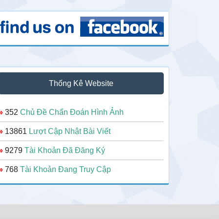
Thống Kê Website
»
352
Chủ Đề Chẩn Đoán Hình Ảnh
»
13861
Lượt Cập Nhật Bài Viết
»
9279
Tài Khoản Đã Đăng Ký
»
768
Tài Khoản Đang Truy Cập