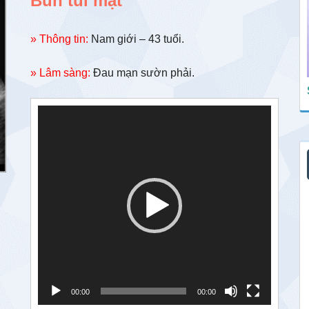
Bùn túi mật
» Thông tin:
Nam giới – 43 tuổi.
» Lâm sàng:
Đau mạn sườn phải.
Trình
chơi
Video
00:00
00:00