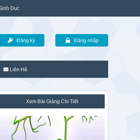
Sinh Dục
Đăng ký
Đăng nhập
Liên Hệ
idebar
Xem Bài Giảng Chi Tiết
hính