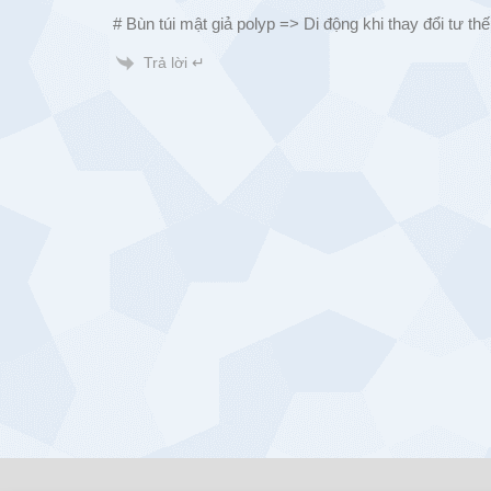
# Bùn túi mật giả polyp => Di động khi thay đổi tư thế
Trả lời ↵