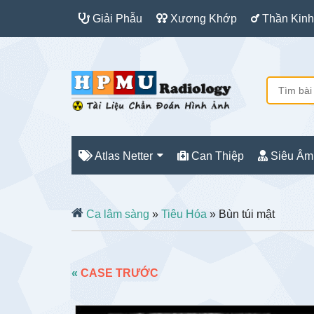
Giải Phẫu
Xương Khớp
Thần Kinh
Atlas Netter
Can Thiệp
Siêu Âm
Ca lâm sàng
»
Tiêu Hóa
» Bùn túi mật
«
CASE TRƯỚC