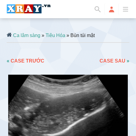
Ca lâm sàng
»
Tiêu Hóa
» Bùn túi mật
«
CASE TRƯỚC
CASE SAU
»