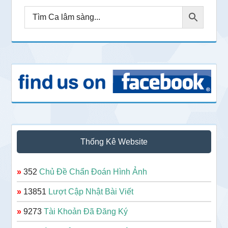
Thống Kê Website
»
352
Chủ Đề Chẩn Đoán Hình Ảnh
»
13851
Lượt Cập Nhật Bài Viết
»
9273
Tài Khoản Đã Đăng Ký