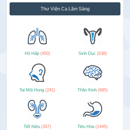
Sidebar
Thư Viện Ca Lâm Sàng
chính
Hô Hấp
(450)
Sinh Dục
(638)
Tai Mũi Họng
(241)
Thần Kinh
(885)
Tiết Niệu
(357)
Tiêu Hóa
(1445)