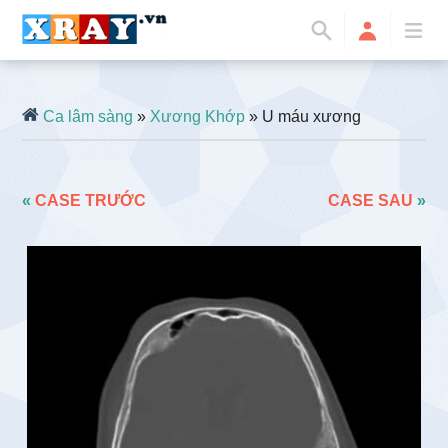
Ca lâm sàng
»
Xương Khớp
» U máu xương
«
CASE TRƯỚC
CASE SAU
»