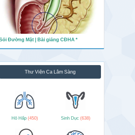
Sỏi Đường Mật | Bài giảng CĐHA *
Thư Viện Ca Lâm Sàng
Hô Hấp
(450)
Sinh Dục
(638)