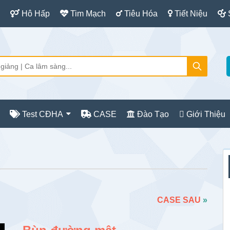
Hô Hấp
Tim Mạch
Tiêu Hóa
Tiết Niệu
Test CĐHA
CASE
Đào Tạo
Giới Thiệu
S
c
CASE SAU
»