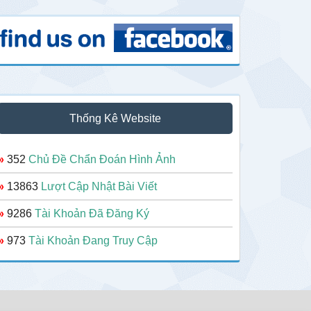
Thống Kê Website
»
352
Chủ Đề Chẩn Đoán Hình Ảnh
»
13863
Lượt Cập Nhật Bài Viết
»
9286
Tài Khoản Đã Đăng Ký
»
973
Tài Khoản Đang Truy Cập