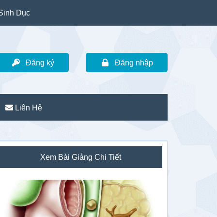
Sinh Dục
Đăng ký
Đăng nhập
Liên Hệ
idebar
Xem Bài Giảng Chi Tiết
hính