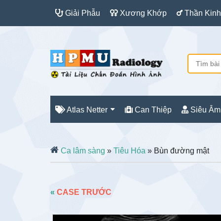
Giải Phẫu
Xương Khớp
Thần Kinh
Atlas Netter
Can Thiệp
Siêu Âm
Ca lâm sàng
»
Tiêu Hóa
» Bùn đường mật
«
CASE TRƯỚC