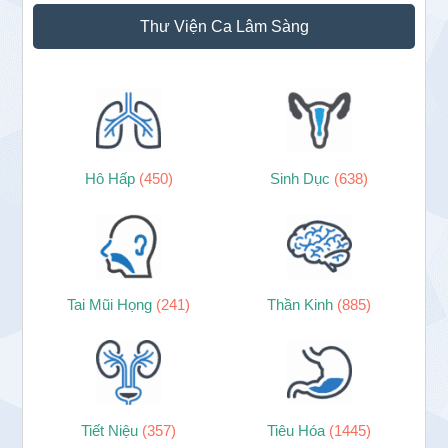
Thư Viện Ca Lâm Sàng
Hô Hấp
(450)
Sinh Dục
(638)
Tai Mũi Họng
(241)
Thần Kinh
(885)
Tiết Niệu
(357)
Tiêu Hóa
(1445)