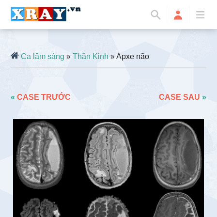
Ca lâm sàng
»
Thần Kinh
» Apxe não
«
CASE TRƯỚC
CASE SAU
»