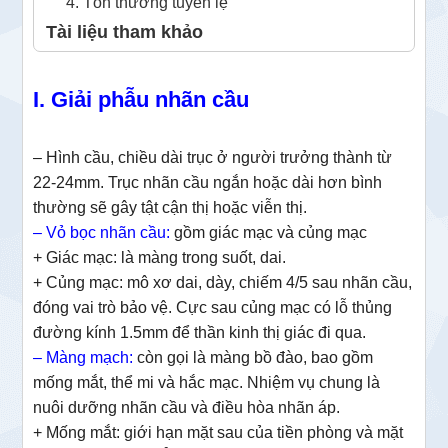
4. Tổn thương tuyến lệ
Tài liệu tham khảo
I. Giải phẫu nhãn cầu
– Hình cầu, chiều dài trục ở người trưởng thành từ
22-24mm. Trục nhãn cầu ngắn hoặc dài hơn bình
thường sẽ gây tật cận thị hoặc viễn thị.
– Vỏ bọc nhãn cầu:
gồm giác mạc và củng mạc
+ Giác mạc: là màng trong suốt, dai.
+ Củng mạc: mô xơ dai, dày, chiếm 4/5 sau nhãn cầu,
đóng vai trò bảo vệ. Cực sau củng mạc có lỗ thủng
đường kính 1.5mm để thần kinh thị giác đi qua.
– Màng mạch:
còn gọi là màng bồ đào, bao gồm
mống mắt, thể mi và hắc mạc. Nhiệm vụ chung là
nuôi dưỡng nhãn cầu và điều hòa nhãn áp.
+ Mống mắt: giới hạn mặt sau của tiền phòng và mặt