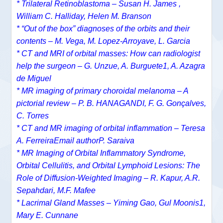
* Trilateral Retinoblastoma – Susan H. James ,
William C. Halliday, Helen M. Branson
* “Out of the box” diagnoses of the orbits and their
contents – M. Vega, M. Lopez-Arroyave, L. Garcia
* CT and MRI of orbital masses: How can radiologist
help the surgeon – G. Unzue, A. Burguete1, A. Azagra
de Miguel
* MR imaging of primary choroidal melanoma – A
pictorial review – P. B. HANAGANDI, F. G. Gonçalves,
C. Torres
* CT and MR imaging of orbital inflammation – Teresa
A. FerreiraEmail authorP. Saraiva
* MR Imaging of Orbital Inflammatory Syndrome,
Orbital Cellulitis, and Orbital Lymphoid Lesions: The
Role of Diffusion-Weighted Imaging – R. Kapur, A.R.
Sepahdari, M.F. Mafee
*
Lacrimal Gland Masses – Yiming Gao, Gul Moonis1,
Mary E. Cunnane