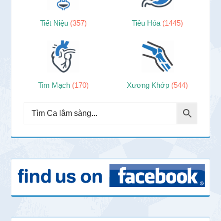
Tiết Niệu
(357)
Tiêu Hóa
(1445)
Tim Mạch
(170)
Xương Khớp
(544)