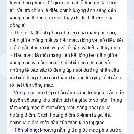
trước hậu phòng. Ở giữa có một lỗ tròn gọi là đồng
tử. Vai trò chính là điều chỉnh lượng ánh sáng đến
võng mạc thông qua việc thay đổi kích thước của
đồng tử.
+ Thể mi: là thành phần nhô lên của màng bồ đào,
nằm giữa mống mắt và hắc mạc, đóng vai trò điều tiết
giúp mắt nhìn rõ những vật ở gần và tiết ra thủy dịch.
+ Hắc mạc: là một màng liên kết lỏng lẻo nằm giữa
võng mạc và củng mạc. Có nhiều mạch máu và
những tế bào sắc tố đen giúp nuôi dưỡng nhãn cầu
và biến lòng nhãn cầu thành buồng tối giúp hình ảnh
rõ nét trên võng mạc.
– Võng mạc:
nơi tiếp nhận ảnh sáng từ ngoại cảnh rồi
truyền về trung khu phân tích thị giác ở vỏ não. Trung
tâm võng mạc là một vùng màu sáng nhạt gọi là
hoàng điểm. Cách hoàng điểm 3-4mm là gai thị,
chính là điểm khởi đầu của thần kinh thị giác.
– Tiền phòng:
khoang nằm giữa giác mạc phía trước