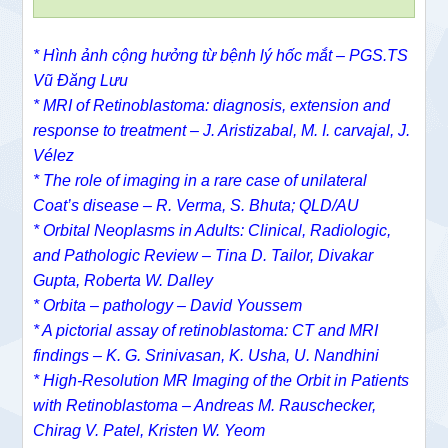
* Hình ảnh cộng hưởng từ bệnh lý hốc mắt – PGS.TS
Vũ Đăng Lưu
* MRI of Retinoblastoma: diagnosis, extension and
response to treatment – J. Aristizabal, M. I. carvajal, J.
Vélez
* The role of imaging in a rare case of unilateral
Coat’s disease – R. Verma, S. Bhuta; QLD/AU
* Orbital Neoplasms in Adults: Clinical, Radiologic,
and Pathologic Review – Tina D. Tailor, Divakar
Gupta, Roberta W. Dalley
* Orbita – pathology – David Youssem
* A pictorial assay of retinoblastoma: CT and MRI
findings – K. G. Srinivasan, K. Usha, U. Nandhini
* High-Resolution MR Imaging of the Orbit in Patients
with Retinoblastoma – Andreas M. Rauschecker,
Chirag V. Patel, Kristen W. Yeom