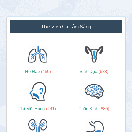
Sidebar
Thư Viện Ca Lâm Sàng
chính
Hô Hấp
(450)
Sinh Dục
(638)
Tai Mũi Họng
(241)
Thần Kinh
(885)