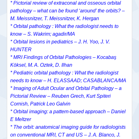
* Pictorial review of extraconal and osseous orbital
pathology – what can be found ‘around’ the orbits? –
M. Meissnitzer, T. Meissnitzer, K. Hergan
* Orbital pathology : What the radiologist needs to
know – S. Wakrim; agadir/MA
* Orbital lesions in pediatrics – J. H. Yoo, J. V.
HUNTER
* MRI Findings of Orbital Pathologies – Kocabaş
Köksel, M. A. Oztek, D. Ilhan
* Pediatric orbital pathology : What the radiologist
needs to know – H. ELASSAAD; CASABLANCA/MA
* Imaging of Adult Ocular and Orbital Pathology – a
Pictorial Review – Reuben Grech, Kurt Spiteri
Cornish, Patrick Leo Galvin
* Orbital imaging: a pattern-based approach – Daniel
E Meltzer
* The orbit: anatomical imaging guide for radiologists
on conventional MRI, CT and US – J. A. Blanco, J.