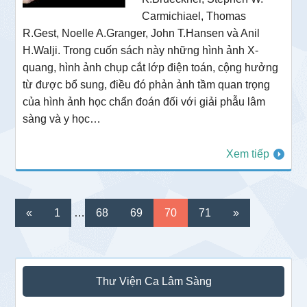
Carmichiael, Thomas
R.Gest, Noelle A.Granger, John T.Hansen và Anil
H.Walji. Trong cuốn sách này những hình ảnh X-
quang, hình ảnh chụp cắt lớp điện toán, cộng hưởng
từ được bổ sung, điều đó phản ảnh tầm quan trọng
của hình ảnh học chẩn đoán đối với giải phẫu lâm
sàng và y học…
Xem tiếp
Interim
Go
Go
Go
Go
Go
«
1
…
68
69
70
71
»
pages
to
to
to
to
to
omitted
page
page
page
page
page
Sidebar
Thư Viện Ca Lâm Sàng
chính