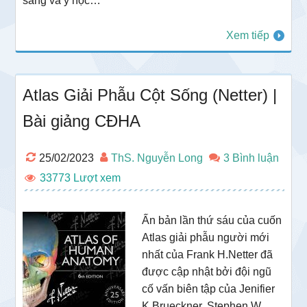
sàng và y học…
Xem tiếp
Atlas Giải Phẫu Cột Sống (Netter) |
Bài giảng CĐHA
25/02/2023
ThS. Nguyễn Long
3 Bình luận
33773
Ấn bản lần thứ sáu của cuốn
Atlas giải phẫu người mới
nhất của Frank H.Netter đã
được cập nhật bởi đội ngũ
cố vấn biên tập của Jenifier
K.Brueckner, Stephen W.