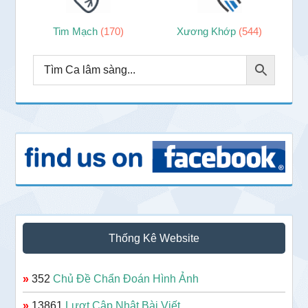
Tim Mạch
(170)
Xương Khớp
(544)
Thống Kê Website
»
352
Chủ Đề Chẩn Đoán Hình Ảnh
»
13861
Lượt Cập Nhật Bài Viết