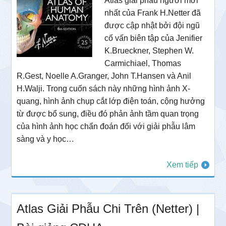
Atlas giải phẫu người mới
nhất của Frank H.Netter đã
được cập nhật bởi đội ngũ
cố vấn biên tập của Jenifier
K.Brueckner, Stephen W.
Carmichiael, Thomas
R.Gest, Noelle A.Granger, John T.Hansen và Anil
H.Walji. Trong cuốn sách này những hình ảnh X-
quang, hình ảnh chụp cắt lớp điện toán, cộng hưởng
từ được bổ sung, điều đó phản ảnh tầm quan trọng
của hình ảnh học chẩn đoán đối với giải phẫu lâm
sàng và y học…
Xem tiếp
Atlas Giải Phẫu Chi Trên (Netter) |