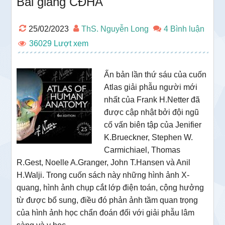
Bài giảng CĐHA
25/02/2023
ThS. Nguyễn Long
4 Bình luận
36029
Ấn bản lần thứ sáu của cuốn
Atlas giải phẫu người mới
nhất của Frank H.Netter đã
được cập nhật bởi đội ngũ
cố vấn biên tập của Jenifier
K.Brueckner, Stephen W.
Carmichiael, Thomas
R.Gest, Noelle A.Granger, John T.Hansen và Anil
H.Walji. Trong cuốn sách này những hình ảnh X-
quang, hình ảnh chụp cắt lớp điện toán, cộng hưởng
từ được bổ sung, điều đó phản ảnh tầm quan trọng
của hình ảnh học chẩn đoán đối với giải phẫu lâm