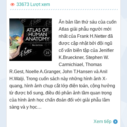
33673
Ấn bản lần thứ sáu của cuốn
Atlas giải phẫu người mới
nhất của Frank H.Netter đã
được cập nhật bởi đội ngũ
cố vấn biên tập của Jenifier
K.Brueckner, Stephen W.
Carmichiael, Thomas
R.Gest, Noelle A.Granger, John T.Hansen và Anil
H.Walji. Trong cuốn sách này những hình ảnh X-
quang, hình ảnh chụp cắt lớp điện toán, cộng hưởng
từ được bổ sung, điều đó phản ảnh tầm quan trọng
của hình ảnh học chẩn đoán đối với giải phẫu lâm
sàng và y học…
Xem tiếp