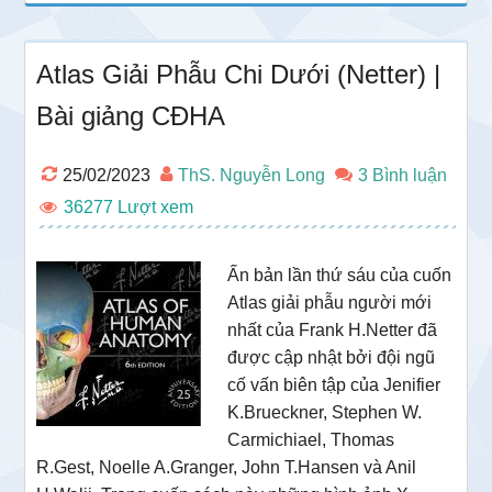
Atlas Giải Phẫu Chi Dưới (Netter) |
Bài giảng CĐHA
25/02/2023
ThS. Nguyễn Long
3 Bình luận
36277
Ấn bản lần thứ sáu của cuốn
Atlas giải phẫu người mới
nhất của Frank H.Netter đã
được cập nhật bởi đội ngũ
cố vấn biên tập của Jenifier
K.Brueckner, Stephen W.
Carmichiael, Thomas
R.Gest, Noelle A.Granger, John T.Hansen và Anil