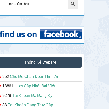
Thống Kê Website
»
352
Chủ Đề Chẩn Đoán Hình Ảnh
»
13861
Lượt Cập Nhật Bài Viết
»
9279
Tài Khoản Đã Đăng Ký
»
83
Tài Khoản Đang Truy Cập