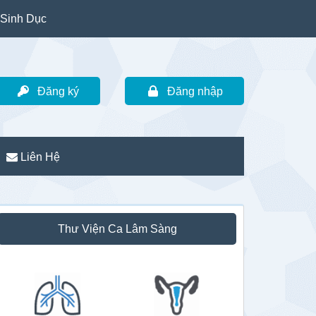
Sinh Dục
Đăng ký
Đăng nhập
Liên Hệ
idebar
Thư Viện Ca Lâm Sàng
hính