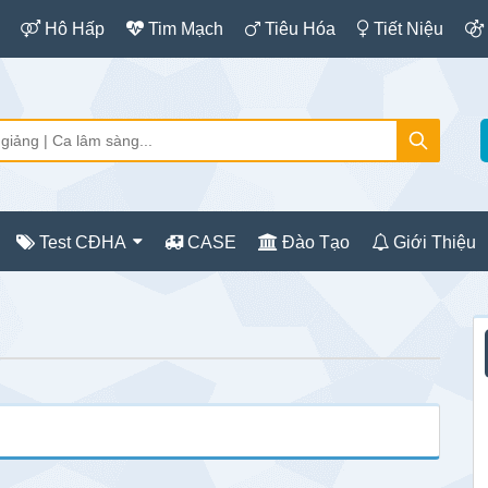
Hô Hấp
Tim Mạch
Tiêu Hóa
Tiết Niệu
Test CĐHA
CASE
Đào Tạo
Giới Thiệu
S
c