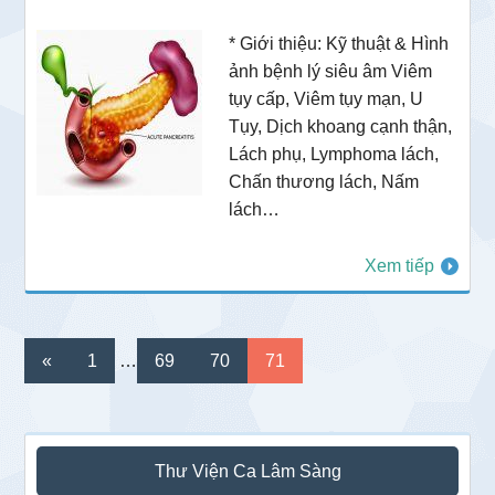
* Giới thiệu: Kỹ thuật & Hình
ảnh bệnh lý siêu âm Viêm
tụy cấp, Viêm tụy mạn, U
Tụy, Dịch khoang cạnh thận,
Lách phụ, Lymphoma lách,
Chấn thương lách, Nấm
lách…
Xem tiếp
Interim
Go
Go
Go
Go
«
1
…
69
70
71
pages
to
to
to
to
omitted
page
page
page
page
Sidebar
Thư Viện Ca Lâm Sàng
chính