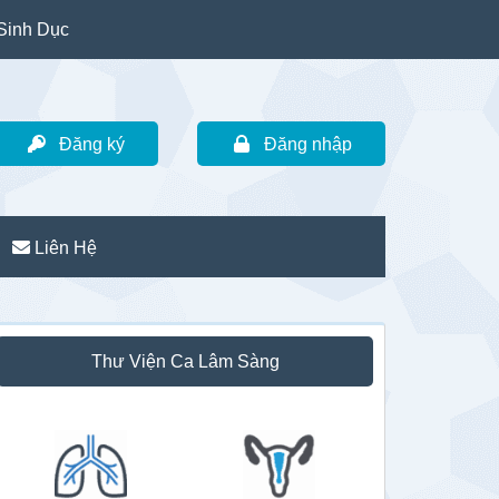
Sinh Dục
Đăng ký
Đăng nhập
Liên Hệ
idebar
Thư Viện Ca Lâm Sàng
hính