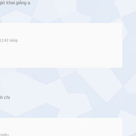
iờ khai giảng ạ
12:42 sáng
h chị
chiều