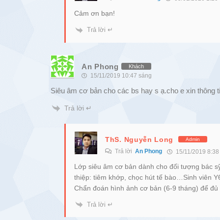
Cảm ơn bạn!
Trả lời ↵
An Phong
Khách
15/11/2019 10:47 sáng
Siêu âm cơ bản cho các bs hay s ạ.cho e xin thông tin
Trả lời ↵
ThS. Nguyễn Long
Admin
Trả lời
An Phong
15/11/2019 8:38
Lớp siêu âm cơ bản dành cho đối tượng bác sỹ
thiệp: tiêm khớp, chọc hút tế bào…Sinh viên Y
Chẩn đoán hình ảnh cơ bản (6-9 tháng) để đủ 
Trả lời ↵