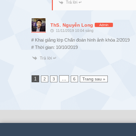
Trả lời ↵
ThS. Nguyễn Long
Admin
11/11/2019 10:04 sáng
# Khai giảng lớp Chẩn đoán hình ảnh khóa 2/2019
# Thời gian: 10/10/2019
Trả lời ↵
1
…
2
3
6
Trang sau »