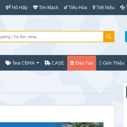
Hô Hấp
Tim Mạch
Tiêu Hóa
Tiết Niệu
Test CĐHA
CASE
Đào Tạo
Giới Thiệu
S
c