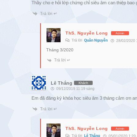
Thầy cho e hỏi lớp chứng chỉ siêu âm can thiệp bao g
Trả lời ↵
ThS. Nguyễn Long
Admin
Trả lời
Quân Nguyễn
28/02/2020 
Tháng 3/2020
Trả lời ↵
Lê Thắng
Khách
09/12/2019 11:19 sáng
Em đã đăng ký khóa học siêu âm 3 tháng cảm ơn an
Trả lời ↵
ThS. Nguyễn Long
Admin
Trả lời
Lê Thắng
05/01/2020 1:20 