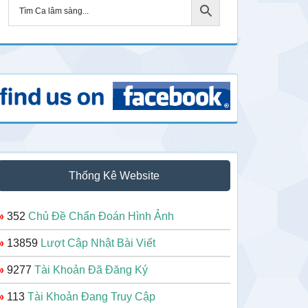
Thống Kê Website
»
352
Chủ Đề Chẩn Đoán Hình Ảnh
»
13859
Lượt Cập Nhật Bài Viết
»
9277
Tài Khoản Đã Đăng Ký
»
113
Tài Khoản Đang Truy Cập