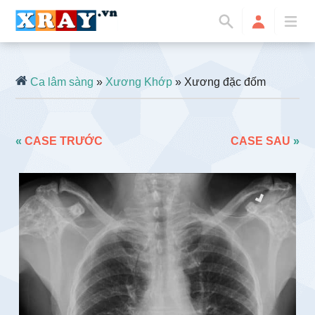
Ca lâm sàng
»
Xương Khớp
» Xương đặc đốm
«
CASE TRƯỚC
CASE SAU
»