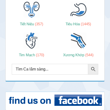
Tiết Niệu
(357)
Tiêu Hóa
(1445)
Tim Mạch
(170)
Xương Khớp
(544)