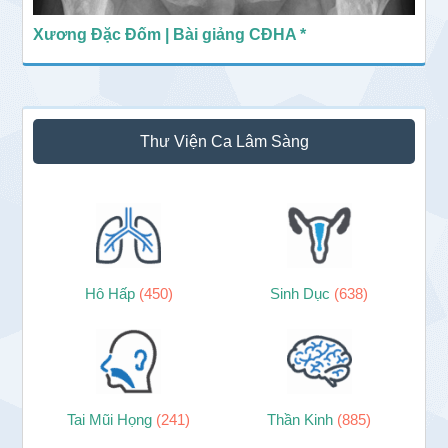
Xương Đặc Đốm | Bài giảng CĐHA *
Thư Viện Ca Lâm Sàng
Hô Hấp
(450)
Sinh Dục
(638)
Tai Mũi Họng
(241)
Thần Kinh
(885)