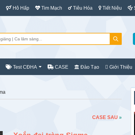
Hô Hấp
Tim Mạch
Tiêu Hóa
Tiết Niệu
Test CĐHA
CASE
Đào Tạo
Giới Thiệu
S
gma
c
CASE SAU
»