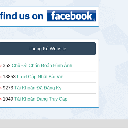
Thống Kê Website
»
352
Chủ Đề Chẩn Đoán Hình Ảnh
»
13853
Lượt Cập Nhật Bài Viết
»
9273
Tài Khoản Đã Đăng Ký
»
1049
Tài Khoản Đang Truy Cập