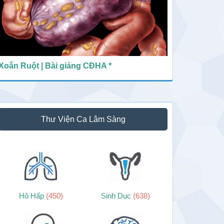
Xoắn Ruột | Bài giảng CĐHA *
Thư Viện Ca Lâm Sàng
Hô Hấp
(450)
Sinh Dục
(638)