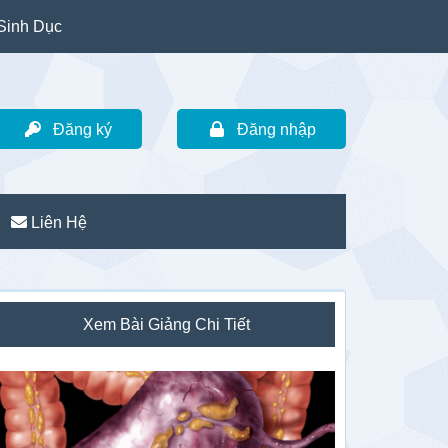
Sinh Dục
Đăng ký
Đăng nhập
Liên Hệ
idebar
Xem Bài Giảng Chi Tiết
hính