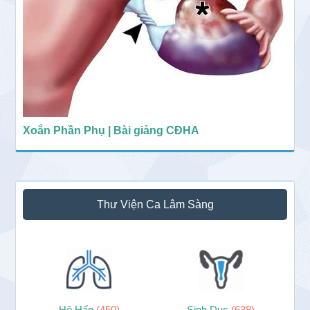
Xoắn Phần Phụ | Bài giảng CĐHA
Thư Viện Ca Lâm Sàng
Hô Hấp
(450)
Sinh Dục
(638)