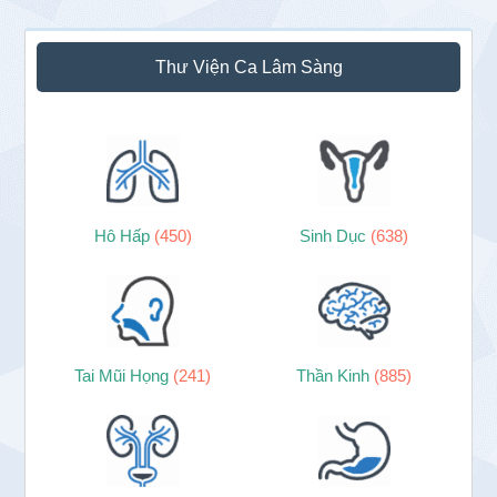
Thư Viện Ca Lâm Sàng
Hô Hấp
(450)
Sinh Dục
(638)
Tai Mũi Họng
(241)
Thần Kinh
(885)