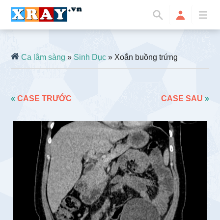
Ca lâm sàng
»
Sinh Dục
» Xoắn buồng trứng
«
CASE TRƯỚC
CASE SAU
»