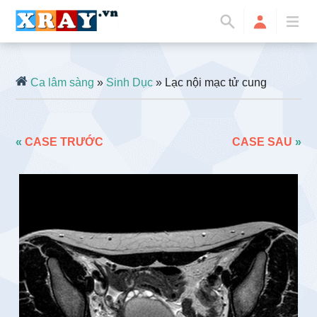
Ca lâm sàng
»
Sinh Dục
» Lạc nội mạc tử cung
«
CASE TRƯỚC
CASE SAU
»