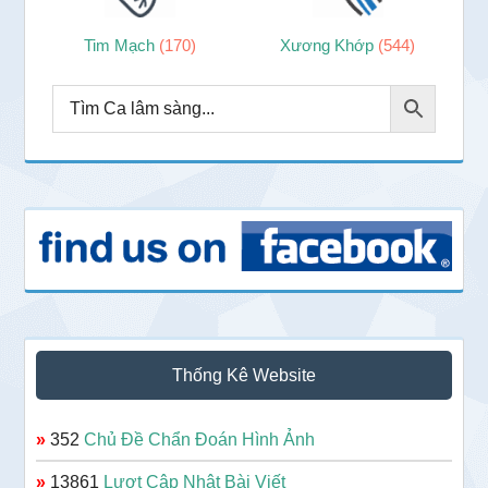
Tim Mạch
(170)
Xương Khớp
(544)
Thống Kê Website
»
352
Chủ Đề Chẩn Đoán Hình Ảnh
»
13861
Lượt Cập Nhật Bài Viết