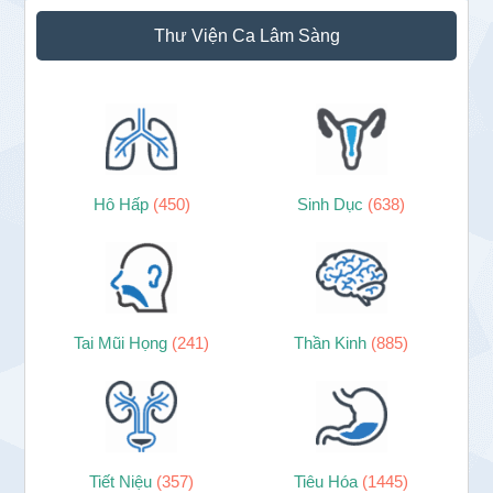
Thư Viện Ca Lâm Sàng
Hô Hấp
(450)
Sinh Dục
(638)
Tai Mũi Họng
(241)
Thần Kinh
(885)
Tiết Niệu
(357)
Tiêu Hóa
(1445)