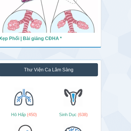
Xẹp Phổi | Bài giảng CĐHA *
Thư Viện Ca Lâm Sàng
Hô Hấp
(450)
Sinh Dục
(638)