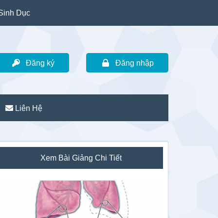
Sinh Dục
Đăng ký
Đăng nhập
Liên Hệ
idebar
Xem Bài Giảng Chi Tiết
hính