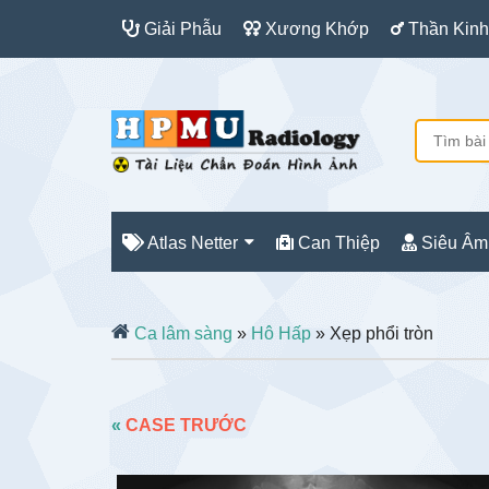
Giải Phẫu
Xương Khớp
Thần Kinh
Atlas Netter
Can Thiệp
Siêu Âm
Ca lâm sàng
»
Hô Hấp
» Xẹp phổi tròn
«
CASE TRƯỚC