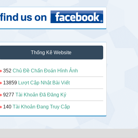
Thống Kê Website
»
352
Chủ Đề Chẩn Đoán Hình Ảnh
»
13859
Lượt Cập Nhật Bài Viết
»
9277
Tài Khoản Đã Đăng Ký
»
140
Tài Khoản Đang Truy Cập