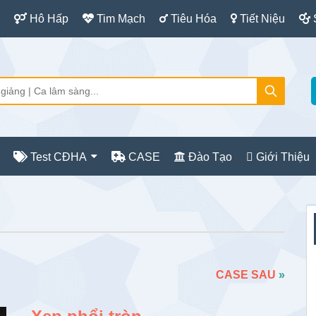
Hô Hấp
Tim Mạch
Tiêu Hóa
Tiết Niệu
Test CĐHA
CASE
Đào Tạo
Giới Thiệu
S
c
CASE SAU
»