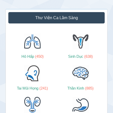
Thư Viện Ca Lâm Sàng
Hô Hấp
(450)
Sinh Dục
(638)
Tai Mũi Họng
(241)
Thần Kinh
(885)