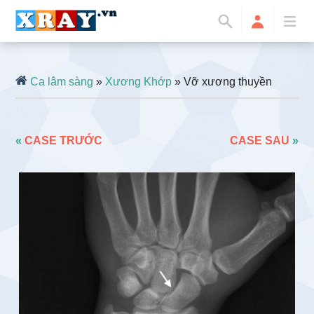
Ca lâm sàng
»
Xương Khớp
» Vỡ xương thuyền
«
CASE TRƯỚC
CASE SAU
»