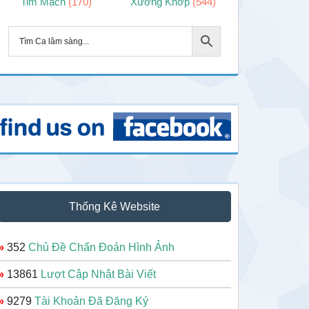
Tim Mạch
(170)
Xương Khớp
(544)
Thống Kê Website
»
352
Chủ Đề Chẩn Đoán Hình Ảnh
»
13861
Lượt Cập Nhật Bài Viết
»
9279
Tài Khoản Đã Đăng Ký