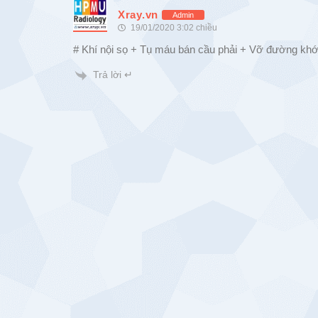
Xray.vn
Admin
19/01/2020 3:02 chiều
# Khí nội sọ + Tụ máu bán cầu phải + Vỡ đường khớ
Trả lời ↵