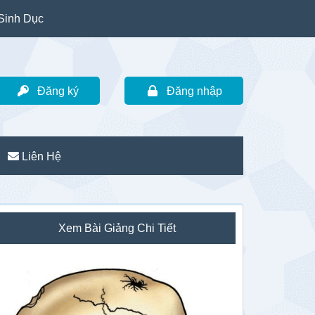
Sinh Dục
Đăng ký
Đăng nhập
Liên Hệ
idebar
Xem Bài Giảng Chi Tiết
hính