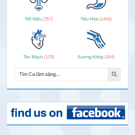
Tiết Niệu
(357)
Tiêu Hóa
(1445)
Tim Mạch
(170)
Xương Khớp
(544)