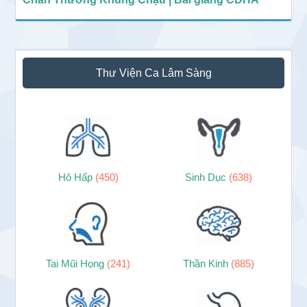
Thư Viện Ca Lâm Sàng
Hô Hấp
(450)
Sinh Dục
(638)
Tai Mũi Họng
(241)
Thần Kinh
(885)