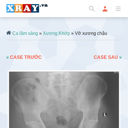
Ca lâm sàng
»
Xương Khớp
» Vỡ xương chậu
«
CASE TRƯỚC
CASE SAU
»