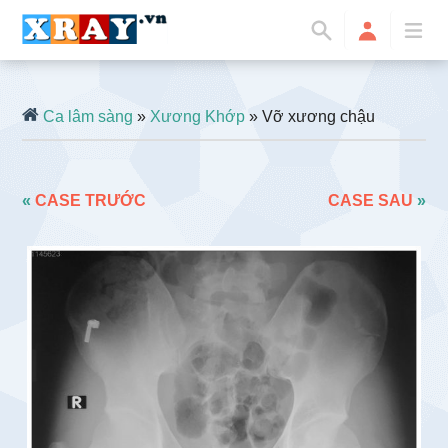
Ca lâm sàng
»
Xương Khớp
» Vỡ xương chậu
«
CASE TRƯỚC
CASE SAU
»