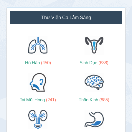
Thư Viện Ca Lâm Sàng
Hô Hấp
(450)
Sinh Dục
(638)
Tai Mũi Họng
(241)
Thần Kinh
(885)