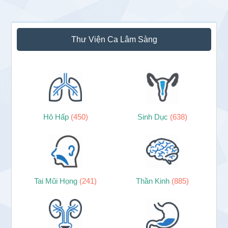
Sidebar
Thư Viện Ca Lâm Sàng
chính
Hô Hấp
(450)
Sinh Dục
(638)
Tai Mũi Họng
(241)
Thần Kinh
(885)