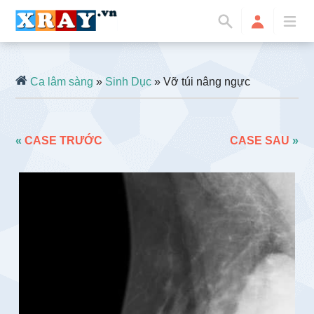
Ca lâm sàng
»
Sinh Dục
» Vỡ túi nâng ngực
«
CASE TRƯỚC
CASE SAU
»