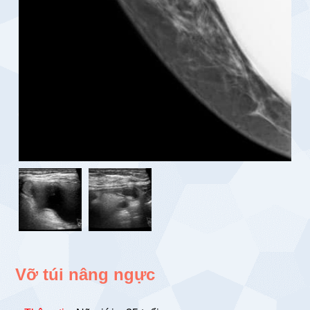
Vỡ túi nâng ngực