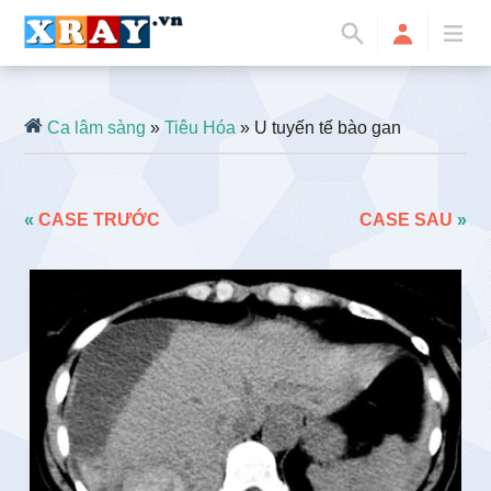
Ca lâm sàng
»
Tiêu Hóa
» U tuyến tế bào gan
«
CASE TRƯỚC
CASE SAU
»