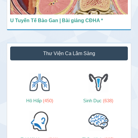
U Tuyến Tế Bào Gan | Bài giảng CĐHA *
Thư Viện Ca Lâm Sàng
Hô Hấp
(450)
Sinh Dục
(638)