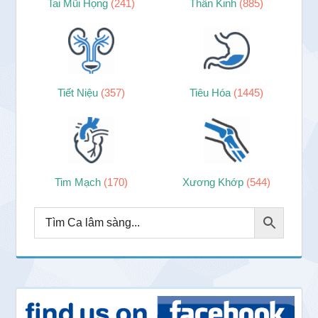
Tai Mũi Họng
(241)
Thần Kinh
(885)
Tiết Niệu
(357)
Tiêu Hóa
(1445)
Tim Mạch
(170)
Xương Khớp
(544)