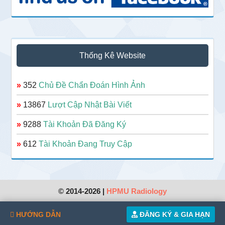
Thống Kê Website
»
352
Chủ Đề Chẩn Đoán Hình Ảnh
»
13867
Lượt Cập Nhật Bài Viết
»
9288
Tài Khoản Đã Đăng Ký
»
612
Tài Khoản Đang Truy Cập
© 2014-2026 |
HPMU Radiology
HƯỚNG DẪN
ĐĂNG KÝ & GIA HẠN