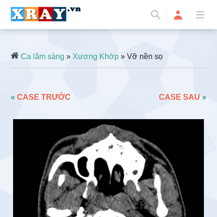
Ca lâm sàng
»
Xương Khớp
» Vỡ nền sọ
«
CASE TRƯỚC
CASE SAU
»