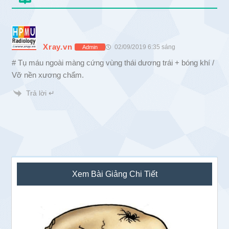
Xray.vn
02/09/2019 6:35 sáng
Admin
# Tụ máu ngoài màng cứng vùng thái dương trái + bóng khí /
Vỡ nền xương chẩm.
Trả lời ↵
Sidebar
Xem Bài Giảng Chi Tiết
chính