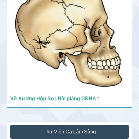
Vỡ Xương Hộp Sọ | Bài giảng CĐHA *
Thư Viện Ca Lâm Sàng