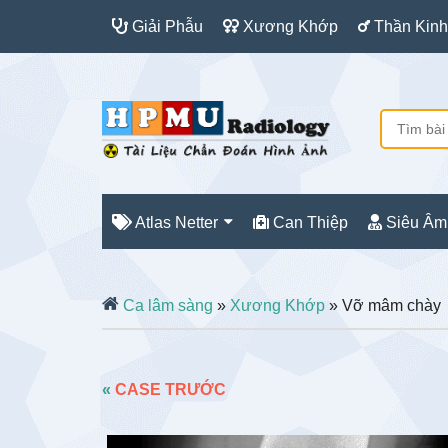
Giải Phẫu
Xương Khớp
Thần Kinh
Atlas Netter
Can Thiệp
Siêu Âm
Ca lâm sàng
»
Xương Khớp
» Vỡ mâm chày
«
CASE TRƯỚC