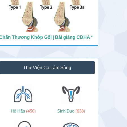
Chấn Thương Khớp Gối | Bài giảng CĐHA *
Thư Viện Ca Lâm Sàng
Hô Hấp
(450)
Sinh Dục
(638)