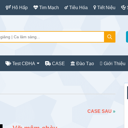
Hô Hấp
Tim Mạch
Tiêu Hóa
Tiết Niệu
Test CĐHA
CASE
Đào Tạo
Giới Thiệu
S
c
CASE SAU
»