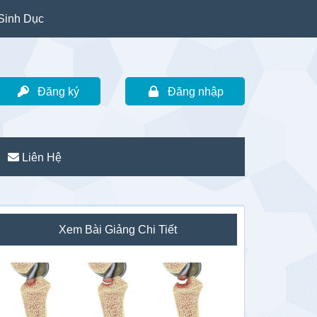
Sinh Dục
Đăng ký
Đăng nhập
Liên Hệ
idebar
Xem Bài Giảng Chi Tiết
hính