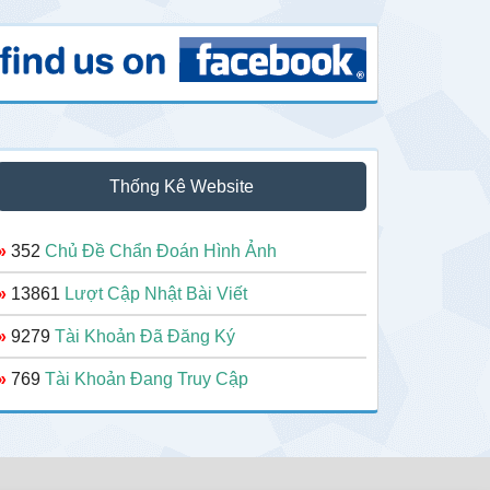
Thống Kê Website
»
352
Chủ Đề Chẩn Đoán Hình Ảnh
»
13861
Lượt Cập Nhật Bài Viết
»
9279
Tài Khoản Đã Đăng Ký
»
769
Tài Khoản Đang Truy Cập