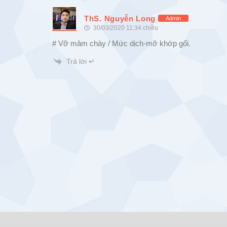
ThS. Nguyễn Long
Admin
30/03/2020 11:34 chiều
# Vỡ mâm chày / Mức dịch-mỡ khớp gối.
Trả lời ↵