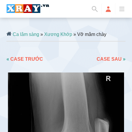
Ca lâm sàng
»
Xương Khớp
» Vỡ mâm chày
«
CASE TRƯỚC
CASE SAU
»