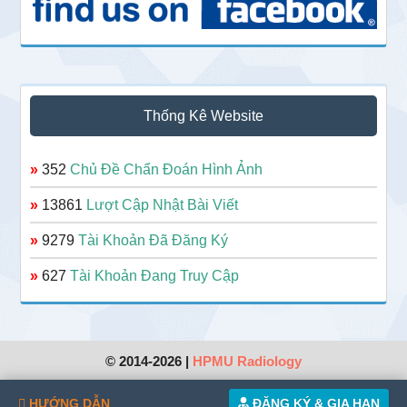
Thống Kê Website
»
352
Chủ Đề Chẩn Đoán Hình Ảnh
»
13861
Lượt Cập Nhật Bài Viết
»
9279
Tài Khoản Đã Đăng Ký
»
627
Tài Khoản Đang Truy Cập
© 2014-2026 |
HPMU Radiology
HƯỚNG DẪN
ĐĂNG KÝ & GIA HẠN