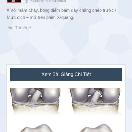
23/08/2019 8:24 chiều
# Vỡ mâm chày, bong điểm bám dây chằng chéo trước /
Mức dịch – mỡ trên phim X-quang.
Trả lời ↵
Sidebar
Xem Bài Giảng Chi Tiết
chính