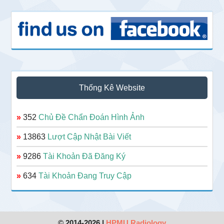
Thống Kê Website
»
352
Chủ Đề Chẩn Đoán Hình Ảnh
»
13863
Lượt Cập Nhật Bài Viết
»
9286
Tài Khoản Đã Đăng Ký
»
634
Tài Khoản Đang Truy Cập
© 2014-2026 |
HPMU Radiology