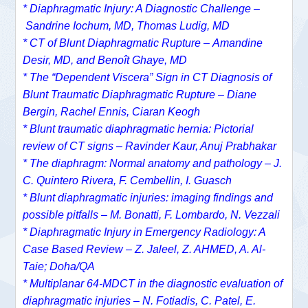
* Diaphragmatic Injury: A Diagnostic Challenge –
Sandrine Iochum, MD,
Thomas Ludig, MD
* CT of Blunt Diaphragmatic Rupture –
Amandine
Desir, MD, and
Benoît Ghaye, MD
*
The “Dependent Viscera” Sign in CT Diagnosis of
Blunt Traumatic Diaphragmatic Rupture –
Diane
Bergin
,
Rachel Ennis
,
Ciaran Keogh
* Blunt traumatic diaphragmatic hernia: Pictorial
review of CT signs – Ravinder Kaur, Anuj Prabhakar
* The diaphragm: Normal anatomy and pathology – J.
C. Quintero Rivera, F. Cembellin, I. Guasch
* Blunt diaphragmatic injuries: imaging findings and
possible pitfalls – M. Bonatti, F. Lombardo, N. Vezzali
* Diaphragmatic Injury in Emergency Radiology: A
Case Based Review – Z. Jaleel, Z. AHMED, A. Al-
Taie; Doha/QA
* Multiplanar 64-MDCT in the diagnostic evaluation of
diaphragmatic injuries – N. Fotiadis, C. Patel, E.