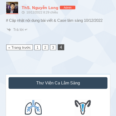
ThS. Nguyễn Long
Admin
10/12/2022 8:29 chiều
# Cập nhật nội dung bài viết & Case lâm sàng 10/12/2022
Trả lời ↵
4
« Trang trước
1
2
3
Sidebar
Thư Viện Ca Lâm Sàng
chính