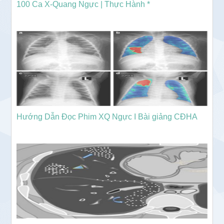
100 Ca X-Quang Ngực | Thực Hành *
Hướng Dẫn Đọc Phim XQ Ngực I Bài giảng CĐHA