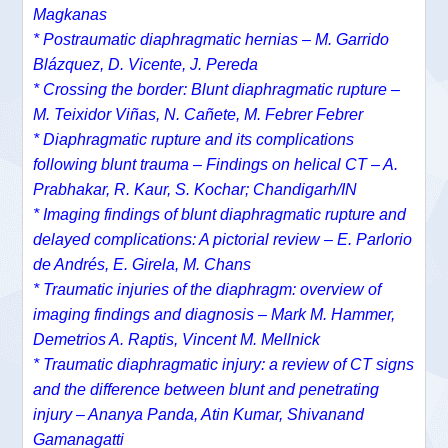
Magkanas
* Postraumatic diaphragmatic hernias – M. Garrido
Blázquez, D. Vicente, J. Pereda
* Crossing the border: Blunt diaphragmatic rupture –
M. Teixidor Viñas, N. Cañete, M. Febrer Febrer
* Diaphragmatic rupture and its complications
following blunt trauma – Findings on helical CT – A.
Prabhakar, R. Kaur, S. Kochar; Chandigarh/IN
* Imaging findings of blunt diaphragmatic rupture and
delayed complications: A pictorial review – E. Parlorio
de Andrés, E. Girela, M. Chans
* Traumatic injuries of the diaphragm: overview of
imaging findings and diagnosis – Mark M. Hammer,
Demetrios A. Raptis, Vincent M. Mellnick
* Traumatic diaphragmatic injury: a review of CT signs
and the difference between blunt and penetrating
injury – Ananya Panda, Atin Kumar, Shivanand
Gamanagatti