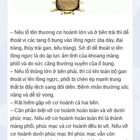
– Nếu lỗ tổn thương cơ hoành lớn và ở bên trái thì dễ
thoát vị các tạng ổ bụng vào lồng ngực (dạ dày, đại
tràng, thùy trái gan, tiểu tràng). Sở dĩ dễ thoát vị lên
lồng ngực là do áp lực âm tính của khoang màng
phổi và do sức căng thường xuyên của ổ bụng.
– Nếu lỗ thủng lớn ở bên phải, thì có khi toàn bộ gan
thoát vị lên lồng ngực, phổi bị chèn ép mạnh trung
thất bị đẩy lệch sang đối diện. Bệnh nhân thường sốc
nặng và dễ tử vong.
– Rất hiếm gặp vỡ cơ hoành cả hai bên.
– Cần phân biệt vỡ cơ hoành hoàn toàn và vỡ dưới
phúc mạc. Nếu vỡ cơ hoành hoàn toàn thì lá thành
màng phổi, phúc mạc và cơ hoành đều bị vỡ. Nếu vỡ
cơ hoành dưới phúc mạc thì phúc mạc vẫn còn