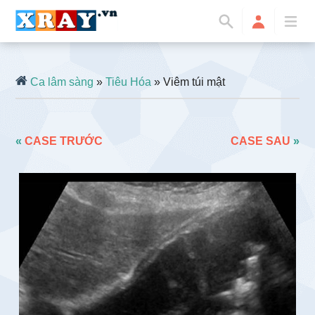
Ca lâm sàng
»
Tiêu Hóa
» Viêm túi mật
«
CASE TRƯỚC
CASE SAU
»