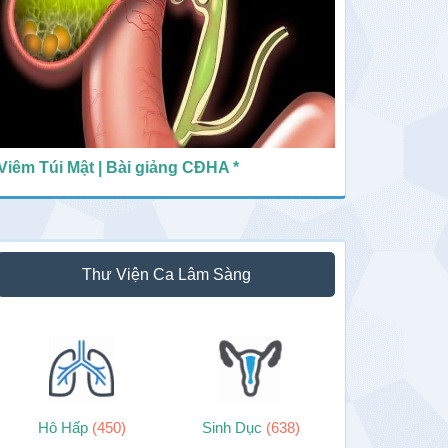
Viêm Túi Mật | Bài giảng CĐHA *
Thư Viện Ca Lâm Sàng
Hô Hấp
(450)
Sinh Dục
(638)