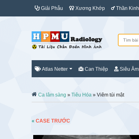
Giải Phẫu
Xương Khớp
Thần Kinh
Atlas Netter
Can Thiệp
Siêu Âm
Ca lâm sàng
»
Tiêu Hóa
» Viêm túi mật
«
CASE TRƯỚC