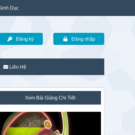
Sinh Dục
Đăng ký
Đăng nhập
Liên Hệ
idebar
Xem Bài Giảng Chi Tiết
hính