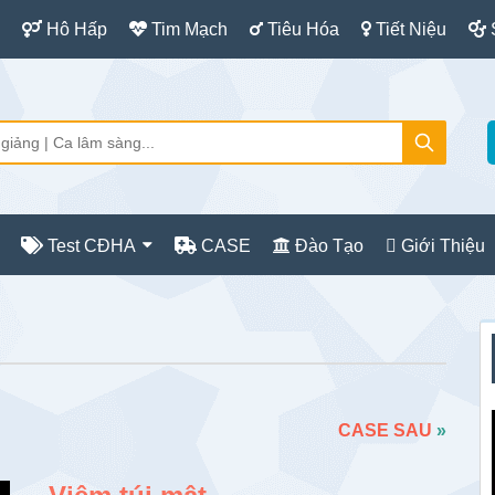
Hô Hấp
Tim Mạch
Tiêu Hóa
Tiết Niệu
Test CĐHA
CASE
Đào Tạo
Giới Thiệu
S
c
CASE SAU
»