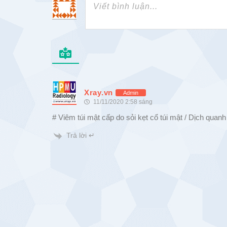
Xray.vn
Admin
11/11/2020 2:58 sáng
# Viêm túi mật cấp do sỏi kẹt cổ túi mật / Dịch quanh 
Trả lời ↵