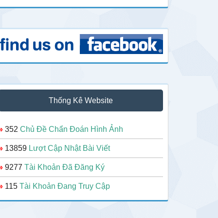
Thống Kê Website
»
352
Chủ Đề Chẩn Đoán Hình Ảnh
»
13859
Lượt Cập Nhật Bài Viết
»
9277
Tài Khoản Đã Đăng Ký
»
115
Tài Khoản Đang Truy Cập