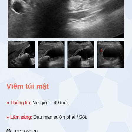
Viêm túi mật
» Thông tin:
Nữ giới – 49 tuổi.
» Lâm sàng:
Đau mạn sườn phải / Sốt.
11/11/2020