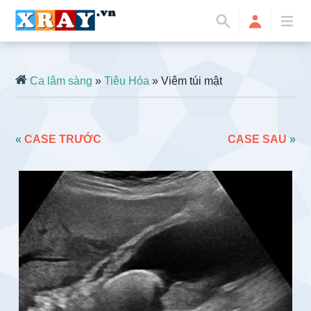
Ca lâm sàng
»
Tiêu Hóa
» Viêm túi mật
«
CASE TRƯỚC
CASE SAU
»